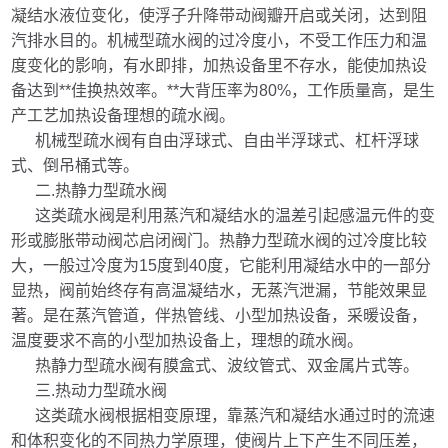
凝结水液位变化，使浮子升降带动阀瓣开启或关闭，达到阻
汽排水目的。机械型疏水阀的过冷度小，不受工作压力和温
度变化的影响，有水即排，加热设备里不存水，能使加热设
备达到**佳换热效率。**大背压率为80%，工作质量高，是生
产工艺加热设备理想的疏水阀。
机械型疏水阀有自由浮球式、自由半浮球式、杠杆浮球
式、倒吊桶式等。
二.热静力型疏水阀
这类疏水阀是利用蒸汽和凝结水的温差引起感温元件的变
形或膨胀带动阀芯启闭阀门。热静力型疏水阀的过冷度比较
大，一般过冷度为15度到40度，它能利用凝结水中的一部分
显热，阀前始终存有高温凝结水，无蒸汽泄漏，节能效果显
著。是在蒸汽管道，伴热管线、小型加热设备，采暖设备，
温度要求不高的小型加热设备上，理想的疏水阀。
热静力型疏水阀有膜盒式、波纹管式、双金属片式等。
三.热动力型疏水阀
这类疏水阀根据相变原理，靠蒸汽和凝结水通过时的流速
和体积变化的不同热力学原理，使阀片上下产生不同压差，