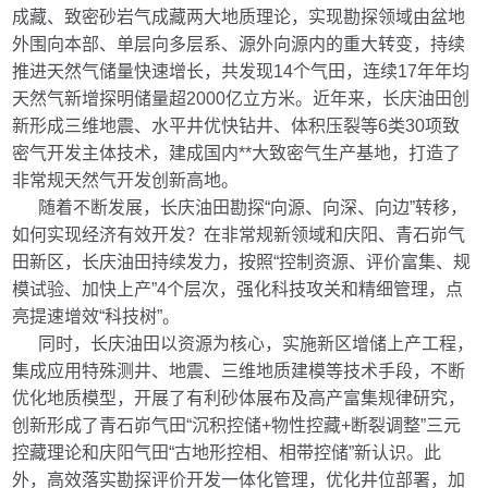
成藏、致密砂岩气成藏两大地质理论，实现勘探领域由盆地
外围向本部、单层向多层系、源外向源内的重大转变，持续
推进天然气储量快速增长，共发现14个气田，连续17年年均
天然气新增探明储量超2000亿立方米。近年来，长庆油田创
新形成三维地震、水平井优快钻井、体积压裂等6类30项致
密气开发主体技术，建成国内**大致密气生产基地，打造了
非常规天然气开发创新高地。
随着不断发展，长庆油田勘探“向源、向深、向边”转移，
如何实现经济有效开发？在非常规新领域和庆阳、青石峁气
田新区，长庆油田持续发力，按照“控制资源、评价富集、规
模试验、加快上产”4个层次，强化科技攻关和精细管理，点
亮提速增效“科技树”。
同时，长庆油田以资源为核心，实施新区增储上产工程，
集成应用特殊测井、地震、三维地质建模等技术手段，不断
优化地质模型，开展了有利砂体展布及高产富集规律研究，
创新形成了青石峁气田“沉积控储+物性控藏+断裂调整”三元
控藏理论和庆阳气田“古地形控相、相带控储”新认识。此
外，高效落实勘探评价开发一体化管理，优化井位部署，加