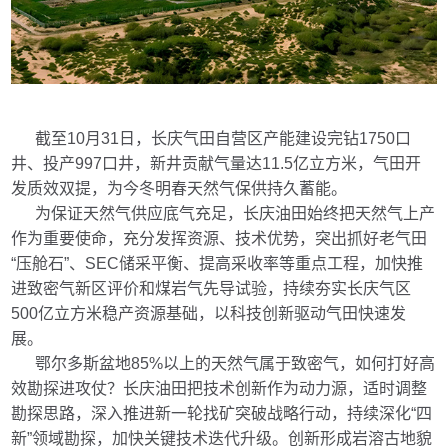
截至10月31日，长庆气田自营区产能建设完钻1750口
井、投产997口井，新井贡献气量达11.5亿立方米，气田开
发质效双提，为今冬明春天然气保供持久蓄能。
为保证天然气供应底气充足，长庆油田始终把天然气上产
作为重要使命，充分发挥资源、技术优势，突出抓好老气田
“压舱石”、SEC储采平衡、提高采收率等重点工程，加快推
进致密气新区评价和煤岩气先导试验，持续夯实长庆气区
500亿立方米稳产资源基础，以科技创新驱动气田快速发
展。
鄂尔多斯盆地85%以上的天然气属于致密气，如何打好高
效勘探进攻仗？长庆油田把技术创新作为动力源，适时调整
勘探思路，深入推进新一轮找矿突破战略行动，持续深化“四
新”领域勘探，加快关键技术迭代升级。创新形成岩溶古地貌